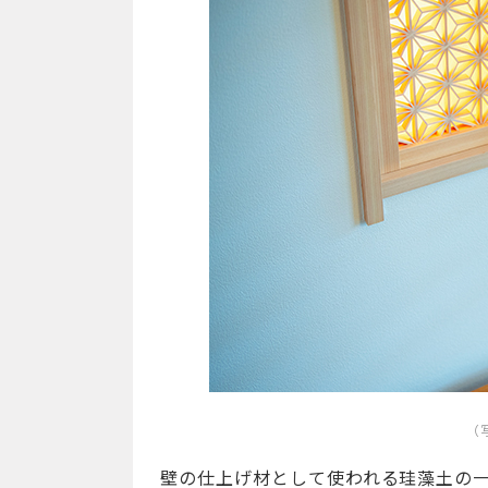
（
壁の仕上げ材として使われる珪藻土の