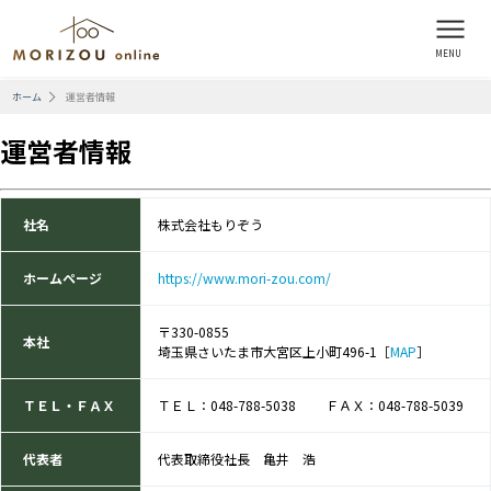
ホーム
運営者情報
運営者情報
社名
株式会社もりぞう
ホームページ
https://www.mori-zou.com/
〒330-0855
本社
埼玉県さいたま市大宮区上小町496-1［
MAP
］
ＴＥＬ・ＦＡＸ
ＴＥＬ：048-788-5038 ＦＡＸ：048-788-5039
代表者
代表取締役社長 亀井 浩