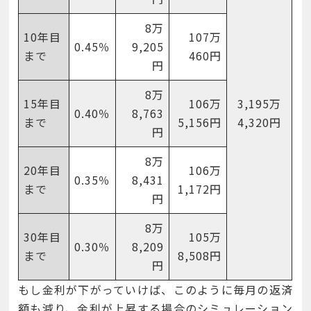
8万
10年目
107万
0.45％
9,205
まで
460円
円
8万
15年目
106万
3,195万
0.40％
8,763
まで
5,156円
4,320円
円
8万
20年目
106万
0.35％
8,431
まで
1,172円
円
8万
30年目
105万
0.30％
8,209
まで
8,508円
円
もし金利が下がっていけば、このように毎月の返済
額も減り、金利が上昇する場合のシミュレーション