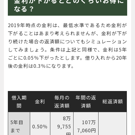
なる？
2019年時点の金利は、最低水準であるため金利が
下がることはあまり考えられませんが、金利が下が
り続けた場合の返済額についてもシミュレーション
してみましょう。条件は上記と同様で、金利は5年
ごとに0.05％下がったとします。借り入れから20年
後の金利は0.3％になります。
借入期
毎月の
年間の返
金利
総返済額
間
返済額
済額
8万
5年目
107万
0.50％
9,755
まで
7,060円
円